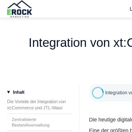
S
t
a
Integration von xt
r
t
s
e
i
t
Inhalt
e
Integration 
Die Vorteile der Integration von
xt:Commerce und JTL-Wawi
Die heutige digita
Zentralisierte
Bestandsverwaltung
Eine der größten b