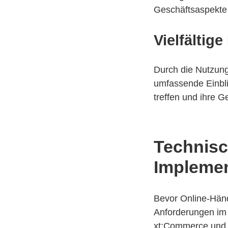
Geschäftsaspekte 
Vielfältig
Durch die Nutzun
umfassende Einbli
treffen und ihre G
Technis
Implemen
Bevor Online-Händl
Anforderungen im K
xt:Commerce und 