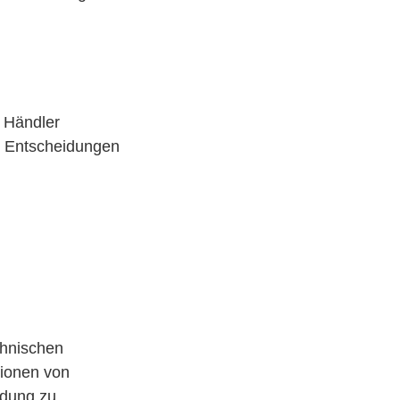
n
 Händler
te Entscheidungen
chnischen
sionen von
ndung zu