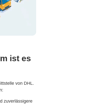
m ist es
ttstelle von DHL.
n:
d zuverlässigere