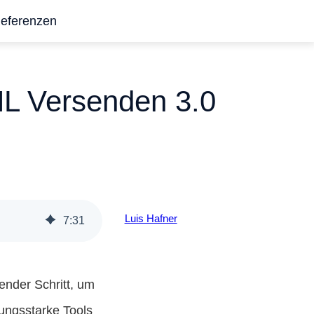
eferenzen
HL Versenden 3.0
Luis Hafner
7
:
31
ender Schritt, um
stungsstarke Tools