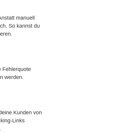
Anstatt manuell
ich. So kannst du
ieren.
e Fehlerquote
en werden.
r deine Kunden von
king-Links
.