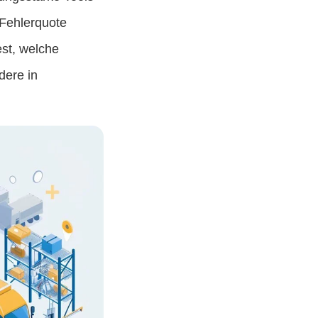
 Fehlerquote
est, welche
dere in