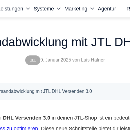
Leistungen
Systeme
Marketing
Agentur
R
andabwicklung mit JTL D
9. Januar 2025
von
Luis Hafner
JTL
Versandabwicklung mit JTL DHL Versenden 3.0
on
DHL Versenden 3.0
in deinen JTL-Shop ist ein bedeut
ss zu optimieren
. Diese neue Schnittstelle bietet dir lei