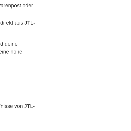
Warenpost oder
 direkt aus JTL-
nd deine
eine hohe
rfnisse von JTL-