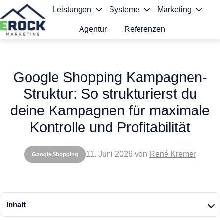
Leistungen
Systeme
Marketing
Agentur
Referenzen
S
t
Google Shopping Kampagnen-
a
Struktur: So strukturierst du
r
deine Kampagnen für maximale
t
Kontrolle und Profitabilität
s
e
11. Juni 2026
von
René Kremer
Google Shopping
i
t
e
Inhalt