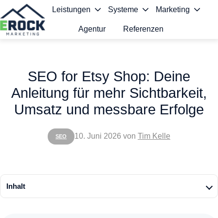
Leistungen
Systeme
Marketing
Agentur
Referenzen
S
t
SEO for Etsy Shop: Deine
a
Anleitung für mehr Sichtbarkeit,
r
Umsatz und messbare Erfolge
t
s
10. Juni 2026
von
Tim Kelle
SEO
e
i
t
Inhalt
e