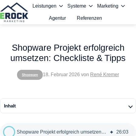
Leistungen
Systeme
Marketing
Agentur
Referenzen
S
t
Shopware Projekt erfolgreich
a
umsetzen: Checkliste & Tipps
r
t
18. Februar 2026
von
René Kremer
Shopware
s
e
i
Inhalt
t
e
Shopware Projekt erfolgreich umsetzen: Checkliste & Tipps
26
:
03