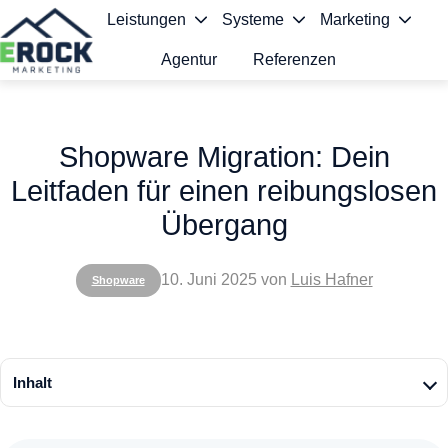
Leistungen
Systeme
Marketing
Agentur
Referenzen
S
t
Shopware Migration: Dein
a
Leitfaden für einen reibungslosen
r
Übergang
t
s
10. Juni 2025
von
Luis Hafner
Shopware
e
i
t
Inhalt
e