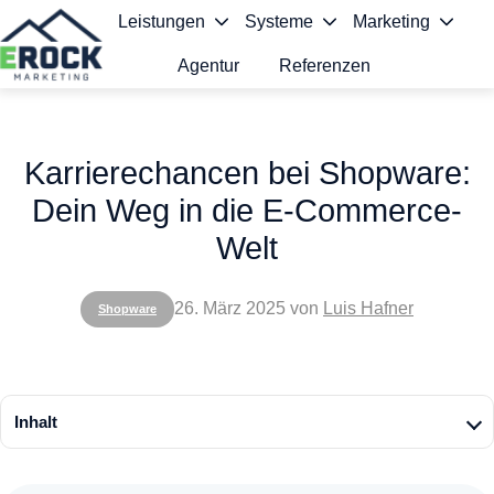
Leistungen
Systeme
Marketing
Agentur
Referenzen
S
t
Karrierechancen bei Shopware:
a
Dein Weg in die E-Commerce-
r
Welt
t
s
26. März 2025
von
Luis Hafner
Shopware
e
i
t
Inhalt
e