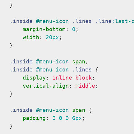
}
.inside
#menu-icon
.lines
.line
:last-
margin-bottom
:
0
;

width
:
20px
;

}
.inside
#menu-icon
span
.inside
#menu-icon
.lines
{

display
:
 inline-block
;

vertical-align
:
 middle
;

}
.inside
#menu-icon
span
{

padding
:
0
0
0
6px
;

}