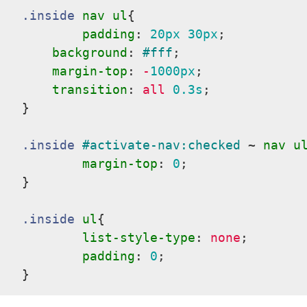
.inside
nav
ul
{

padding
:
20px
30px
;

background
:
#fff
;

margin-top
:
 -
1000px
;

transition
:
 all 
0.3s
;

}
.inside
#activate-nav
:checked
 ~ 
nav
u
margin-top
:
0
;

}
.inside
ul
{

list-style-type
:
 none
;

padding
:
0
;

}