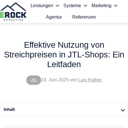
Leistungen
Systeme
Marketing
Agentur
Referenzen
S
t
Effektive Nutzung von
a
Streichpreisen in JTL-Shops: Ein
r
Leitfaden
t
s
10. Juni 2025
von
Luis Hafner
JTL
e
i
t
Inhalt
e