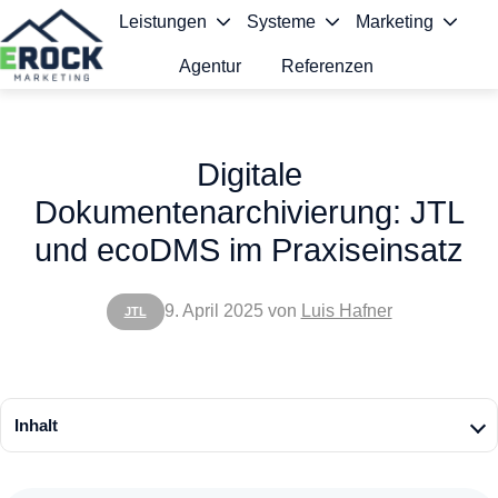
Leistungen
Systeme
Marketing
Agentur
Referenzen
S
t
Digitale
a
Dokumentenarchivierung: JTL
r
und ecoDMS im Praxiseinsatz
t
s
9. April 2025
von
Luis Hafner
JTL
e
i
t
Inhalt
e