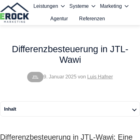
Leistungen
Systeme
Marketing
Agentur
Referenzen
S
t
Differenzbesteuerung in JTL-
a
Wawi
r
t
9. Januar 2025
von
Luis Hafner
JTL
s
e
i
Inhalt
t
e
Differenzbesteuerung in JTL-Wawi: Eine