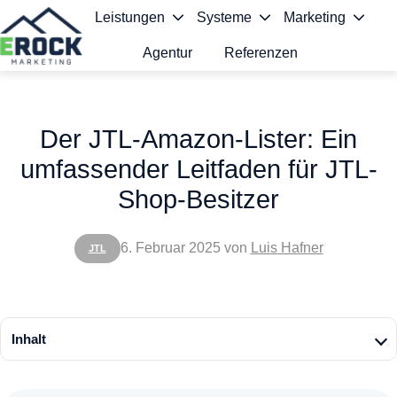
Leistungen
Systeme
Marketing
Agentur
Referenzen
S
t
Der JTL-Amazon-Lister: Ein
a
umfassender Leitfaden für JTL-
r
Shop-Besitzer
t
s
6. Februar 2025
von
Luis Hafner
JTL
e
i
t
Inhalt
e