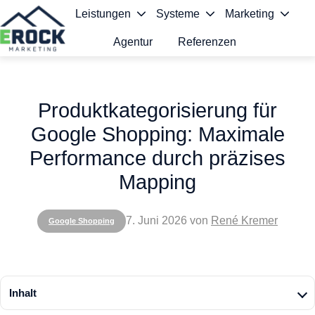
Leistungen
Systeme
Marketing
Agentur
Referenzen
S
t
Produktkategorisierung für
a
Google Shopping: Maximale
r
Performance durch präzises
t
Mapping
s
e
7. Juni 2026
von
René Kremer
Google Shopping
i
t
e
Inhalt