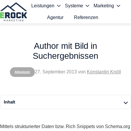
Leistungen
Systeme
Marketing
Agentur
Referenzen
S
t
Author mit Bild in
a
Suchergebnissen
r
t
27. September 2013
von
Konstantin Knöll
Allgemein
s
e
i
Inhalt
t
e
Mittels strukturierter Daten bzw. Rich Snippets von Schema.org