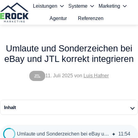
Leistungen
Systeme
Marketing
Agentur
Referenzen
S
t
Umlaute und Sonderzeichen bei
a
eBay und JTL korrekt integrieren
r
t
11. Juli 2025
von
Luis Hafner
JTL
s
e
i
Inhalt
t
e
Umlaute und Sonderzeichen bei eBay und JTL korrekt integrieren
11
:
54