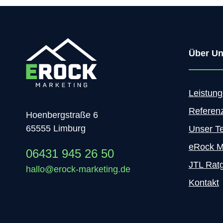
o
t
n
i
t
v
s
e
Über U
f
r
ü
C
r
o
R
n
Leistun
e
t
Referen
t
e
Hoenbergstraße 6
i
n
65555 Limburg
Unser T
n
t
a
w
eRock M
06431 945 26 50
-
i
JTL Rat
D
r
hallo@erock-marketing.de
i
d
Kontakt
s
2
p
0
l
1