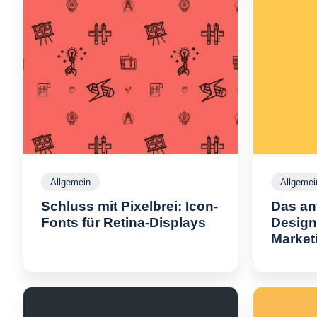
Allgemein
A
Allgemei
l
Schluss mit Pixelbrei: Icon-
Das an
l
g
Fonts für Retina-Displays
S
Design
e
c
Market
m
h
e
i
l
n
u
s