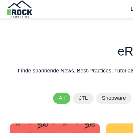
S
t
a
r
eR
t
s
e
Finde spannende News, Best-Practices, Tutorial
i
t
e
All
JTL
Shopware