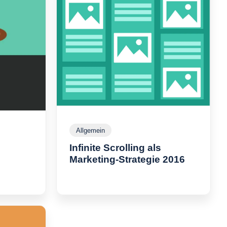
Allgemein
A
l
Infinite Scrolling als
l
g
Marketing-Strategie 2016
I
e
n
m
f
e
i
i
n
n
i