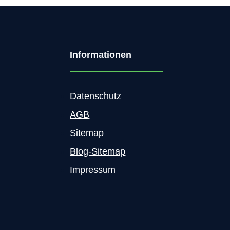
i
n
g
-
Informationen
S
t
r
a
Datenschutz
t
AGB
e
g
Sitemap
i
e
Blog-Sitemap
2
Impressum
0
1
6