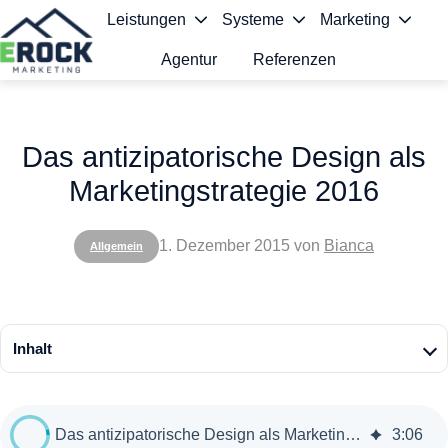
Leistungen
Systeme
Marketing
Agentur
Referenzen
S
t
Das antizipatorische Design als
a
Marketingstrategie 2016
r
t
1. Dezember 2015
von
Bianca
Allgemein
s
e
i
Inhalt
t
e
Das antizipatorische Design als Marketingstrategie 2016
3
:
06