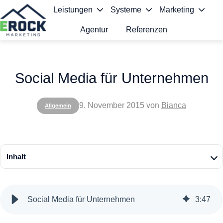
Leistungen
Systeme
Marketing
Agentur
Referenzen
S
t
Social Media für Unternehmen
a
r
9. November 2015
von
Bianca
Allgemein
t
s
e
Inhalt
i
t
Social Media für Unternehmen
3
:
47
e