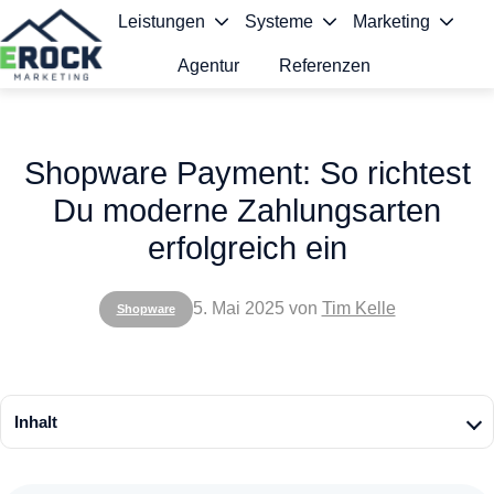
Leistungen
Systeme
Marketing
Agentur
Referenzen
S
t
Shopware Payment: So richtest
a
Du moderne Zahlungsarten
r
erfolgreich ein
t
s
5. Mai 2025
von
Tim Kelle
Shopware
e
i
t
Inhalt
e