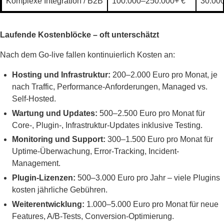
Komplexe Integration / B2B
100.000–250.000+ €
30.00
Laufende Kostenblöcke – oft unterschätzt
Nach dem Go-live fallen kontinuierlich Kosten an:
Hosting und Infrastruktur:
200–2.000 Euro pro Monat, je
nach Traffic, Performance-Anforderungen, Managed vs.
Self-Hosted.
Wartung und Updates:
500–2.500 Euro pro Monat für
Core-, Plugin-, Infrastruktur-Updates inklusive Testing.
Monitoring und Support:
300–1.500 Euro pro Monat für
Uptime-Überwachung, Error-Tracking, Incident-
Management.
Plugin-Lizenzen:
500–3.000 Euro pro Jahr – viele Plugins
kosten jährliche Gebühren.
Weiterentwicklung:
1.000–5.000 Euro pro Monat für neue
Features, A/B-Tests, Conversion-Optimierung.