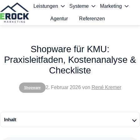
Leistungen
Systeme
Marketing
Agentur
Referenzen
S
t
Shopware für KMU:
a
Praxisleitfaden, Kostenanalyse &
r
Checkliste
t
s
2. Februar 2026
von
René Kremer
Shopware
e
i
t
Inhalt
e