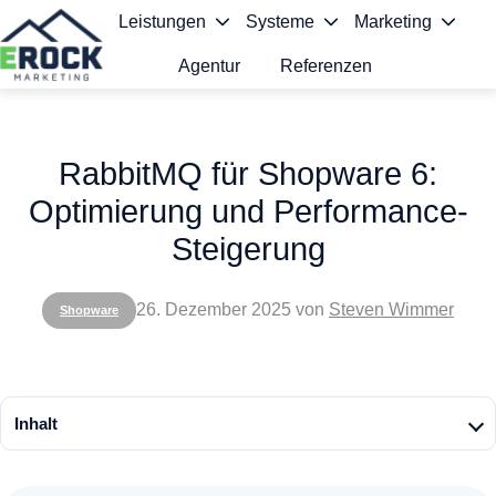
Leistungen
Systeme
Marketing
Agentur
Referenzen
S
t
RabbitMQ für Shopware 6:
a
Optimierung und Performance-
r
Steigerung
t
s
26. Dezember 2025
von
Steven Wimmer
Shopware
e
i
t
Inhalt
e