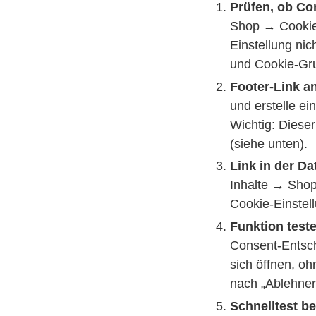
Prüfen, ob Con
Shop → Cookies
Einstellung nic
und Cookie-Grup
Footer-Link a
und erstelle e
Wichtig: Dieser
(siehe unten).
Link in der D
Inhalte → Shops
Cookie-Einstell
Funktion test
Consent-Entsch
sich öffnen, oh
nach „Ablehnen
Schnelltest b