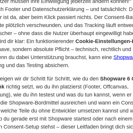
tzer müssen ihre Einwilligung jederzeit ändern können!"
ch Footer und Datenschutzerklärung – und tatsächlich: De
r ist da, aber beim Klick passiert nichts. Der Consent-B
plötzlich verschwunden, und das Tracking läuft entwed
scher – ohne dass die Nutzer überhaupt eingewilligt ha
d dir klar: Ein funktionierender
Cookie-Einstellungen-
have, sondern absolute Pflicht – technisch, rechtlich und
nn du dabei Unterstützung brauchst, kann eine
Shopwar
g und das Testing absichern.
eigen wir dir Schritt für Schritt, wie du den
Shopware 6 
nk
richtig setzt, wo du ihn platzierst (Footer, Offcanvas,
ng), wie du ihn testest und was du tun kannst, wenn er n
n die Shopware-Bordmittel ausreichen und wann ein Con
t, welche Teile du ohne Entwickler umsetzen kannst und w
ob du gerade erst mit Shopware startest oder nach einem
 Consent-Setup stehst – dieser Leitfaden bringt dich sic