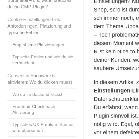
Bordmittel – und wann brauchst
Einstellungen? Nu
du ein CMP-Plugin?
Shop, scrollst dur
schlimmer noch, e
Cookie-Einstellungen-Link:
Anforderungen, Platzierung und
dem Theme-Update 
typische Fehler
– noch problemati
diesem Moment wir
Empfohlene Platzierungen
6
ist kein Nice-to-
Typische Fehler und wie du sie
deiner Kunden; we
vermeidest
saubere Umsetzun
Consent in Shopware 6
In diesem Artikel z
aktivieren: Wo du klicken musst
Einstellungen-Li
Wo du im Backend klickst
Datenschutzerkläru
Frontend-Check nach
Du erfährst, wan
Aktivierung
Plugin sinnvoll is
nötig wird. Egal, 
Typisches UX-Problem: Banner
wird übersehen
vor einem defekten