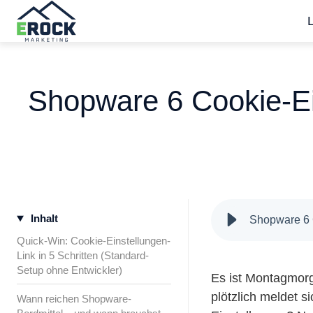
S
t
a
Shopware 6 Cookie-Ein
r
t
s
e
i
t
Inhalt
e
Shopware 6 C
Quick-Win: Cookie-Einstellungen-
Link in 5 Schritten (Standard-
Setup ohne Entwickler)
Es ist Montagmorg
plötzlich meldet s
Wann reichen Shopware-