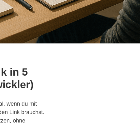
k in 5
ickler)
al, wenn du mit
den Link brauchst.
tzen, ohne