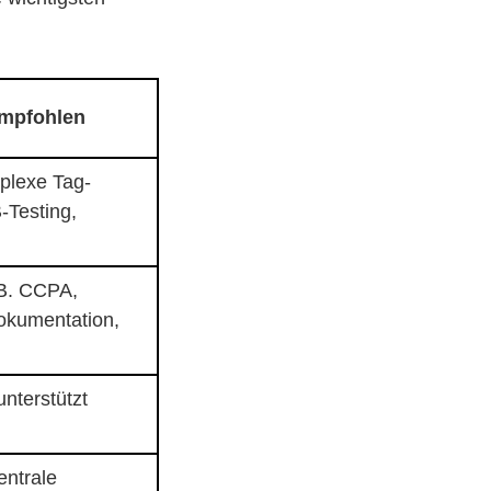
mpfohlen
mplexe Tag-
-Testing,
. B. CCPA,
Dokumentation,
unterstützt
entrale