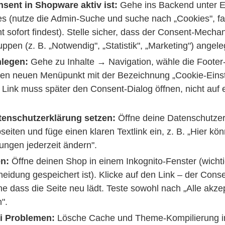
sent in Shopware aktiv ist:
Gehe ins Backend unter E
 (nutze die Admin-Suche und suche nach „Cookies", fal
ht sofort findest). Stelle sicher, dass der Consent-Mechan
pen (z. B. „Notwendig", „Statistik", „Marketing") angele
nlegen:
Gehe zu Inhalte → Navigation, wähle die Footer
inen neuen Menüpunkt mit der Bezeichnung „Cookie-Einst
 Link muss später den Consent-Dialog öffnen, nicht auf 
atenschutzerklärung setzen:
Öffne deine Datenschutzer
eiten und füge einen klaren Textlink ein, z. B. „Hier kö
ungen jederzeit ändern".
en:
Öffne deinen Shop in einem Inkognito-Fenster (wichtig
eidung gespeichert ist). Klicke auf den Link – der Cons
ne dass die Seite neu lädt. Teste sowohl nach „Alle akze
".
ei Problemen:
Lösche Cache und Theme-Kompilierung i