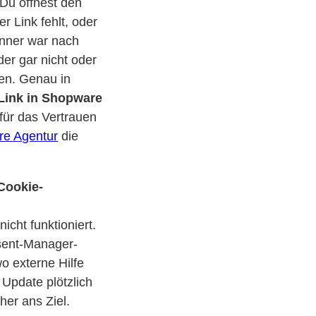
 Du öffnest den
r Link fehlt, oder
anner war nach
er gar nicht oder
ben. Genau in
Link in Shopware
 für das Vertrauen
e Agentur
die
Cookie-
icht funktioniert.
sent-Manager-
o externe Hilfe
 Update plötzlich
her ans Ziel.