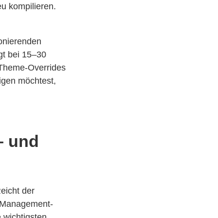
 kompilieren.
ionierenden
gt bei 15–30
e Theme-Overrides
eigen möchtest,
– und
Reicht der
t-Management-
 wichtigsten