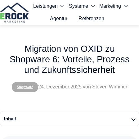
Leistungen
Systeme
Marketing
Agentur
Referenzen
S
t
Migration von OXID zu
a
Shopware 6: Vorteile, Prozess
r
und Zukunftssicherheit
t
s
24. Dezember 2025
von
Steven Wimmer
Shopware
e
i
t
Inhalt
e