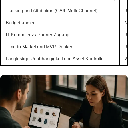
Tracking und Attribution (GA4, Multi-Channel)
J
Budgetrahmen
M
IT-Kompetenz / Partner-Zugang
J
Time-to-Market und MVP-Denken
J
Langfristige Unabhängigkeit und Asset-Kontrolle
W