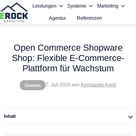
Leistungen
Systeme
Marketing
Agentur
Referenzen
S
t
Open Commerce Shopware
a
Shop: Flexible E-Commerce-
r
Plattform für Wachstum
t
s
7. Juli 2026
von
Konstantin Knöll
Shopware
e
i
t
Inhalt
e