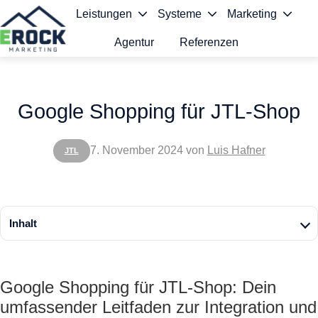
Leistungen
Systeme
Marketing
Agentur
Referenzen
S
t
Google Shopping für JTL-Shop
a
r
7. November 2024
von
Luis Hafner
JTL
t
s
e
Inhalt
i
t
Google Shopping für JTL-Shop: Dein
e
umfassender Leitfaden zur Integration und