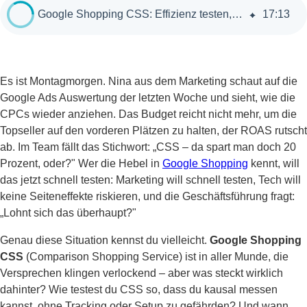
Google Shopping CSS: Effizienz testen, Risiken meiden, Nettoeffekt messen
17
:
13
Es ist Montagmorgen. Nina aus dem Marketing schaut auf die
Google Ads Auswertung der letzten Woche und sieht, wie die
CPCs wieder anziehen. Das Budget reicht nicht mehr, um die
Topseller auf den vorderen Plätzen zu halten, der ROAS rutscht
ab. Im Team fällt das Stichwort: „CSS – da spart man doch 20
Prozent, oder?" Wer die Hebel in
Google Shopping
kennt, will
das jetzt schnell testen: Marketing will schnell testen, Tech will
keine Seiteneffekte riskieren, und die Geschäftsführung fragt:
„Lohnt sich das überhaupt?"
Genau diese Situation kennst du vielleicht.
Google Shopping
CSS
(Comparison Shopping Service) ist in aller Munde, die
Versprechen klingen verlockend – aber was steckt wirklich
dahinter? Wie testest du CSS so, dass du kausal messen
kannst, ohne Tracking oder Setup zu gefährden? Und wann