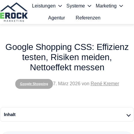
Leistungen
Systeme
Marketing
Agentur
Referenzen
S
t
Google Shopping CSS: Effizienz
a
testen, Risiken meiden,
r
Nettoeffekt messen
t
s
7. März 2026
von
René Kremer
Google Shopping
e
i
t
Inhalt
e