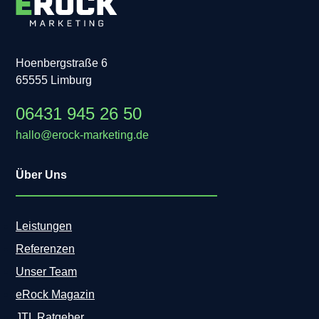
g
:
L
a
n
Hoenbergstraße 6
d
65555 Limburg
e
s
06431 945 26 50
b
e
hallo@erock-marketing.de
s
t
Über Uns
e
r
M
e
Leistungen
d
Referenzen
i
e
Unser Team
n
eRock Magazin
g
e
JTL Ratgeber