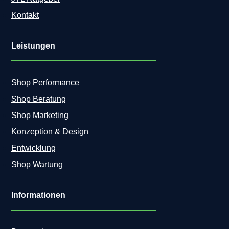
s
Kontakt
t
a
l
Leistungen
t
e
r
!
Shop Performance
Shop Beratung
Shop Marketing
Konzeption & Design
Entwicklung
Shop Wartung
Informationen