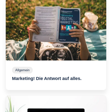
Allgemein
A
l
Marketing! Die Antwort auf alles.
M
l
g
a
e
r
m
k
e
e
i
t
n
i