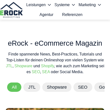
Leistungen
Systeme
Marketing
Agentur
Referenzen
S
t
a
eRock - eCommerce Magazin
r
Finde spannende News, Best-Practices, Tutorials und
t
Top-Listen für deinen Onlineshop von vielen System wie
s
JTL
,
Shopware
und
Shopify
, wie auch zum Marketing sei
es
SEO
,
SEA
oder Social Media.
e
i
All
JTL
Shopware
SEO
Goog
t
e