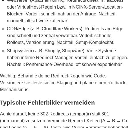
Webserver (Apache/NGINX): Redirects direkt in .htaccess
oder VirtualHost-Regeln bzw. in NGINX-Server-/Location-
Blöcken. Vorteil: schnell, nah an der Anfrage. Nachteil:
manuell, oft schwer skalierbar.
CDN/Edge (z. B. Cloudflare Workers): Redirects am Edge
sind schnell und zentral verwaltbar. Vorteil: schnelle
Rollouts, Versionierung. Nachteil: Setup-Komplexität.
Shopsystem (z. B. Shopify, Shopware): Viele Systeme
haben interne Redirect-Manager. Vorteil: einfach zu pflegen.
Nachteil: Performance-Overhead, oft schwer exportierbar.
Wichtig: Behandle deine Redirect-Regeln wie Code.
Versioniere sie, teste sie im Staging und plane einen Rollback-
Mechanismus.
Typische Fehlerbilder vermeiden
Achte darauf, keine 302-Redirects (temporär) statt 301
(permanent) zu setzen. Vermeide Redirect-Ketten (A → B → C)
und Loops (A → B → A). Teste, wie Query-Parameter behandelt