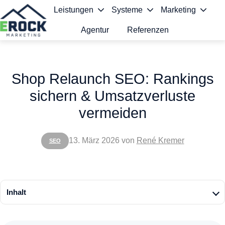
Leistungen
Systeme
Marketing
Agentur
Referenzen
S
t
Shop Relaunch SEO: Rankings
a
sichern & Umsatzverluste
r
vermeiden
t
s
13. März 2026
von
René Kremer
SEO
e
i
t
Inhalt
e