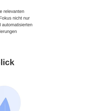
le relevanten
 Fokus nicht nur
d automatisierten
nderungen
lick