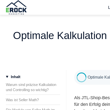
S
t
a
Optimale Kalkulation 
r
t
s
e
i
t
Inhalt
e
Optimale Kal
Warum sind präzise Kalkulation
und Controlling so wichtig?
Als JTL-Shop-Besit
Was ist Seller Math?
für den Erfolg de
Die Module von Seller Math im