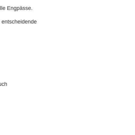
elle Engpässe.
e entscheidende
auch