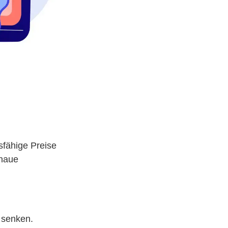
fähige Preise
enaue
 senken.