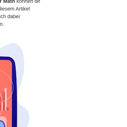
er Math
können dir
diesem Artikel
ich dabei
n.