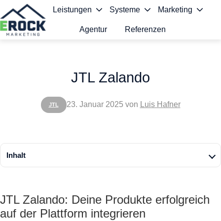
Leistungen
Systeme
Marketing
Agentur
Referenzen
S
t
JTL Zalando
a
r
23. Januar 2025
von
Luis Hafner
JTL
t
s
e
Inhalt
i
t
JTL Zalando: Deine Produkte erfolgreich
e
auf der Plattform integrieren