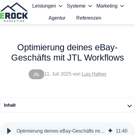
Leistungen
Systeme
Marketing
Agentur
Referenzen
S
t
Optimierung deines eBay-
a
Geschäfts mit JTL Workflows
r
t
11. Juli 2025
von
Luis Hafner
JTL
s
e
i
Inhalt
t
e
Optimierung deines eBay-Geschäfts mit JTL Workflows
11
:
40