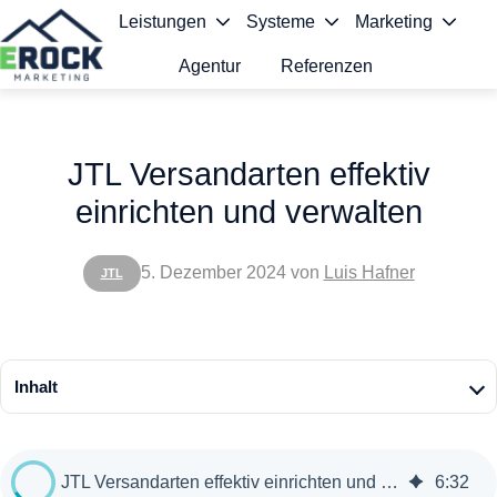
Leistungen
Systeme
Marketing
Agentur
Referenzen
S
t
JTL Versandarten effektiv
a
einrichten und verwalten
r
t
5. Dezember 2024
von
Luis Hafner
JTL
s
e
i
Inhalt
t
e
JTL Versandarten effektiv einrichten und verwalten
6
:
32