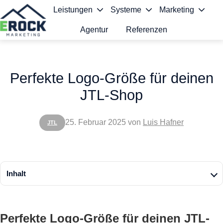
Leistungen
Systeme
Marketing
Agentur
Referenzen
S
t
Perfekte Logo-Größe für deinen
a
JTL-Shop
r
t
25. Februar 2025
von
Luis Hafner
JTL
s
e
i
Inhalt
t
e
Perfekte Logo-Größe für deinen JTL-