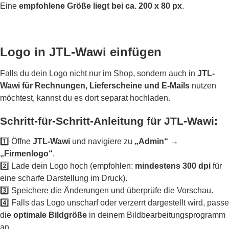
Eine
empfohlene Größe liegt bei ca. 200 x 80 px
.
Logo in JTL-Wawi einfügen
Falls du dein Logo nicht nur im Shop, sondern auch in
JTL-
Wawi für Rechnungen, Lieferscheine und E-Mails
nutzen
möchtest, kannst du es dort separat hochladen.
Schritt-für-Schritt-Anleitung für JTL-Wawi:
1️⃣ Öffne
JTL-Wawi
und navigiere zu
„Admin“ →
„Firmenlogo“
.
2️⃣ Lade dein Logo hoch (empfohlen:
mindestens 300 dpi
für
eine scharfe Darstellung im Druck).
3️⃣ Speichere die Änderungen und überprüfe die Vorschau.
4️⃣ Falls das Logo unscharf oder verzerrt dargestellt wird, passe
die
optimale Bildgröße
in deinem Bildbearbeitungsprogramm
an.