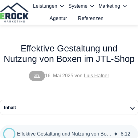
Leistungen
Systeme
Marketing
Agentur
Referenzen
S
t
Effektive Gestaltung und
a
Nutzung von Boxen im JTL-Shop
r
t
16. Mai 2025
von
Luis Hafner
JTL
s
e
i
Inhalt
t
e
Effektive Gestaltung und Nutzung von Boxen im JTL-Shop
8
:
12