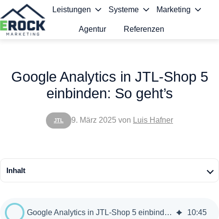
Leistungen
Systeme
Marketing
Agentur
Referenzen
S
t
Google Analytics in JTL-Shop 5
a
einbinden: So geht’s
r
t
9. März 2025
von
Luis Hafner
JTL
s
e
i
Inhalt
t
e
Google Analytics in JTL-Shop 5 einbinden: So geht’s
10
:
45