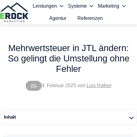
Leistungen
Systeme
Marketing
Agentur
Referenzen
S
t
Mehrwertsteuer in JTL ändern:
a
So gelingt die Umstellung ohne
r
Fehler
t
s
9. Februar 2025
von
Luis Hafner
JTL
e
i
t
Inhalt
e