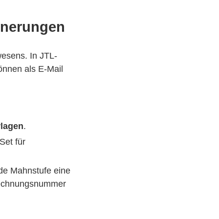
nnerungen
wesens. In JTL-
önnen als E-Mail
rlagen
.
Set für
jede Mahnstufe eine
 Rechnungsnummer