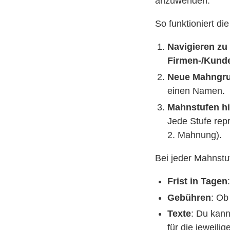
anzuwenden.
So funktioniert die
Navigieren z
Firmen-/Kund
Neue Mahngru
einen Namen.
Mahnstufen h
Jede Stufe repr
2. Mahnung).
Bei jeder Mahnstu
Frist in Tagen
Gebühren
: Ob
Texte
: Du kann
für die jeweilig