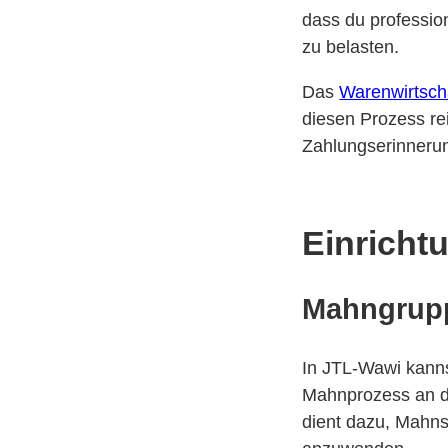
dass du professio
zu belasten.
Das
Warenwirtsch
diesen Prozess rei
Zahlungserinnerun
Einricht
Mahngrupp
In JTL-Wawi kanns
Mahnprozess an d
dient dazu, Mahn