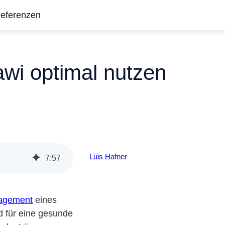
eferenzen
i optimal nutzen
Luis Hafner
7
:
57
agement
eines
d für eine gesunde