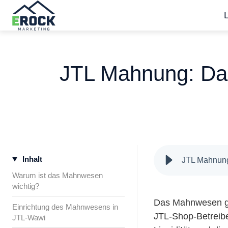
S
t
a
JTL Mahnung: Da
r
t
s
e
i
t
Inhalt
e
JTL Mahnung
Warum ist das Mahnwesen
wichtig?
Das Mahnwesen ge
Einrichtung des Mahnwesens in
JTL-Shop-Betreibe
JTL-Wawi