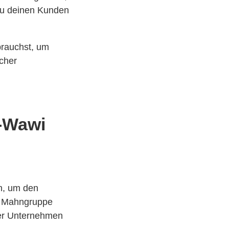
 zu deinen Kunden
brauchst, um
acher
-Wawi
n, um den
e Mahngruppe
der Unternehmen