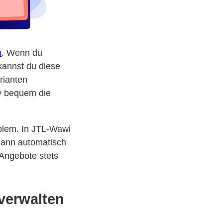
n
. Wenn du
kannst du diese
rianten
y bequem die
oblem. In JTL-Wawi
 dann automatisch
 Angebote stets
verwalten