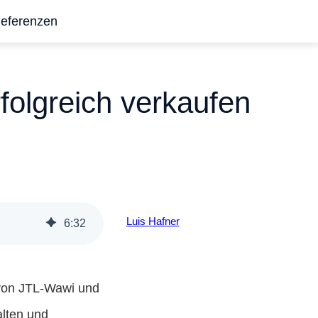
eferenzen
folgreich verkaufen
Luis Hafner
6
:
32
n von JTL-Wawi und
alten und