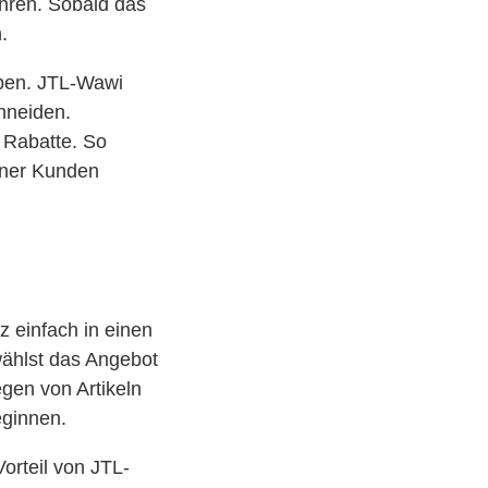
hren. Sobald das
.
eben. JTL-Wawi
hneiden.
e Rabatte. So
einer Kunden
 einfach in einen
wählst das Angebot
egen von Artikeln
eginnen.
orteil von JTL-