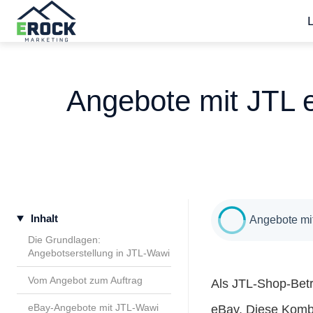
S
t
a
Angebote mit JTL e
r
t
s
e
i
t
Inhalt
e
Angebote mit
Die Grundlagen:
Angebotserstellung in JTL-Wawi
Vom Angebot zum Auftrag
Als JTL-Shop-Betre
eBay-Angebote mit JTL-Wawi
eBay. Diese Kombin