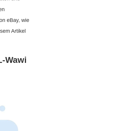
en
von eBay, wie
sem Artikel
TL-Wawi