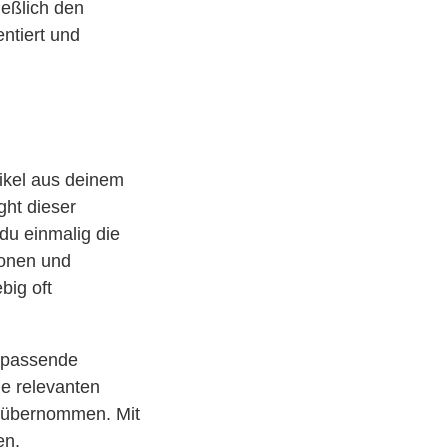
ießlich den
ntiert und
tikel aus deinem
ght dieser
du einmalig die
ionen und
big oft
e passende
le relevanten
h übernommen. Mit
en.