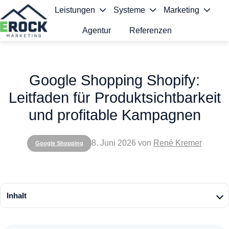
Leistungen
Systeme
Marketing
Agentur
Referenzen
S
t
Google Shopping Shopify:
a
Leitfaden für Produktsichtbarkeit
r
und profitable Kampagnen
t
s
8. Juni 2026
von
René Kremer
Google Shopping
e
i
t
Inhalt
e