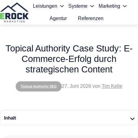
Leistungen
Systeme
Marketing
Agentur
Referenzen
S
t
Topical Authority Case Study: E-
a
Commerce-Erfolg durch
r
strategischen Content
t
s
27. Juni 2026
von
Tim Kelle
Topical Authority SEO
e
i
t
Inhalt
e