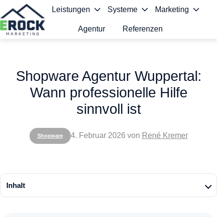
Leistungen
Systeme
Marketing
Agentur
Referenzen
S
t
Shopware Agentur Wuppertal:
a
Wann professionelle Hilfe
r
sinnvoll ist
t
s
4. Februar 2026
von
René Kremer
Shopware
e
i
t
Inhalt
e