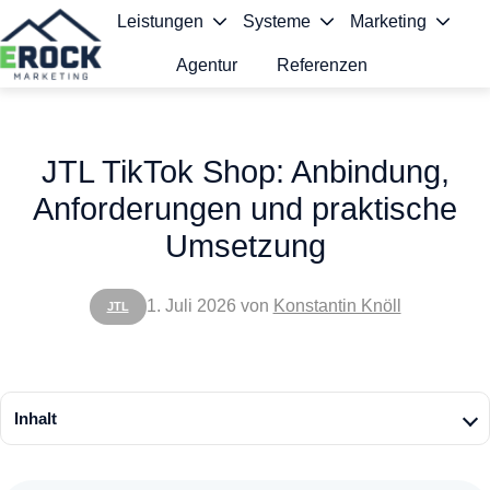
Leistungen
Systeme
Marketing
Agentur
Referenzen
S
t
JTL TikTok Shop: Anbindung,
a
Anforderungen und praktische
r
Umsetzung
t
s
1. Juli 2026
von
Konstantin Knöll
JTL
e
i
t
Inhalt
e