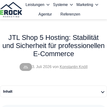
Leistungen
Systeme
Marketing
Agentur
Referenzen
S
t
JTL Shop 5 Hosting: Stabilität
a
und Sicherheit für professionellen
r
E-Commerce
t
s
3. Juli 2026
von
Konstantin Knöll
JTL
e
i
t
Inhalt
e