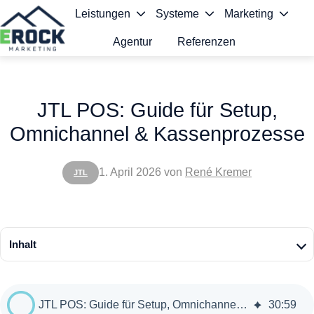
Leistungen
Systeme
Marketing
Agentur
Referenzen
S
t
JTL POS: Guide für Setup,
a
Omnichannel & Kassenprozesse
r
t
1. April 2026
von
René Kremer
JTL
s
e
i
Inhalt
t
e
JTL POS: Guide für Setup, Omnichannel & Kassenprozesse
30
:
59