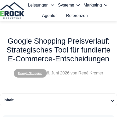
Leistungen
Systeme
Marketing
Agentur
Referenzen
S
t
Google Shopping Preisverlauf:
a
Strategisches Tool für fundierte
r
E-Commerce-Entscheidungen
t
s
6. Juni 2026
von
René Kremer
Google Shopping
e
i
t
Inhalt
e