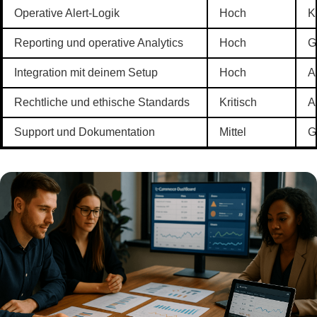
Operative Alert-Logik
Hoch
K
Reporting und operative Analytics
Hoch
G
Integration mit deinem Setup
Hoch
A
Rechtliche und ethische Standards
Kritisch
A
Support und Dokumentation
Mittel
G