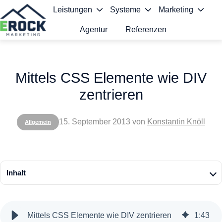
Leistungen
Systeme
Marketing
Agentur
Referenzen
S
t
Mittels CSS Elemente wie DIV
a
zentrieren
r
t
15. September 2013
von
Konstantin Knöll
Allgemein
s
e
i
Inhalt
t
e
Mittels CSS Elemente wie DIV zentrieren
1
:
43