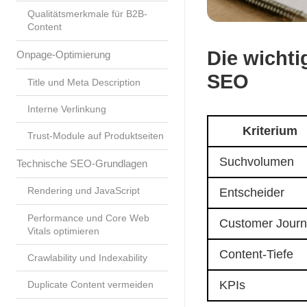
Qualitätsmerkmale für B2B-
Content
Die wicht
Onpage-Optimierung
SEO
Title und Meta Description
Interne Verlinkung
Kriterium
Trust-Module auf Produktseiten
Suchvolumen
Technische SEO-Grundlagen
Rendering und JavaScript
Entscheider
Performance und Core Web
Customer Jour
Vitals optimieren
Content-Tiefe
Crawlability und Indexability
KPIs
Duplicate Content vermeiden