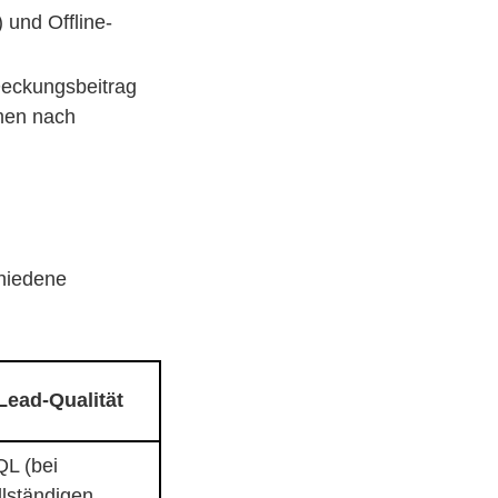
 und Offline-
Deckungsbeitrag
men nach
chiedene
Lead-Qualität
L (bei
llständigen