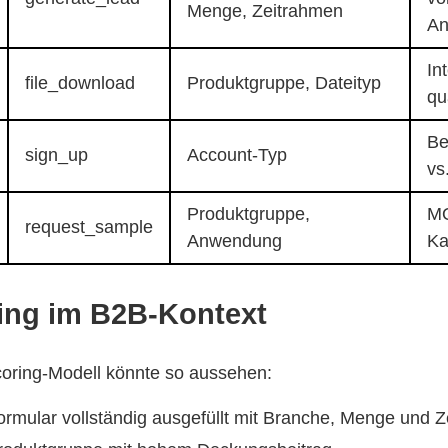
Menge, Zeitrahmen
An
In
file_download
Produktgruppe, Dateityp
qua
Be
sign_up
Account-Typ
vs
Produktgruppe,
MQ
request_sample
Anwendung
Ka
ing im B2B-Kontext
coring-Modell könnte so aussehen:
rmular vollständig ausgefüllt mit Branche, Menge und 