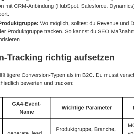
ion mit CRM-Anbindung (HubSpot, Salesforce, Dynamics)
ort.
Produktgruppe:
Wo möglich, solltest du Revenue und 
oder Produktgruppe tracken. So kannst du SEO-Maßnah
iorisieren.
-Tracking richtig aufsetzen
elfältigere Conversion-Typen als im B2C. Du musst vers
chiedlich bewerten und tracken:
GA4-Event-
Wichtige Parameter
Name
MQ
Produktgruppe, Branche,
generate_lead
vo