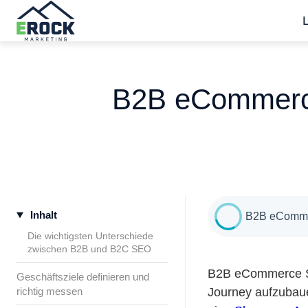
S
t
a
B2B eCommerce 
r
t
s
e
i
t
Inhalt
e
B2B eCommerc
Die wichtigsten Unterschiede
zwischen B2B und B2C SEO
B2B eCommerce SE
Geschäftsziele definieren und
richtig messen
Journey aufzubaue