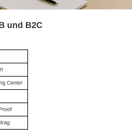
2B und B2C
rt
ing Center
t
Proof
trag