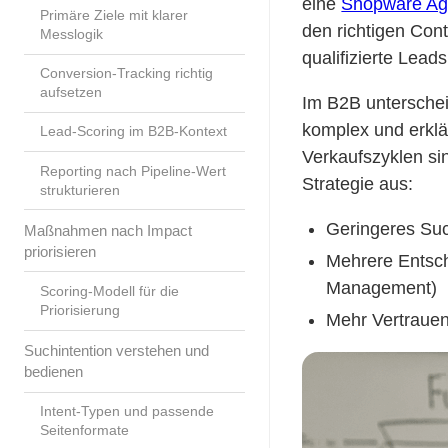
eine
Shopware Ag
Primäre Ziele mit klarer
den richtigen Cont
Messlogik
qualifizierte Lead
Conversion-Tracking richtig
aufsetzen
Im B2B untersche
komplex und erklä
Lead-Scoring im B2B-Kontext
Verkaufszyklen sin
Reporting nach Pipeline-Wert
Strategie aus:
strukturieren
Geringeres Suc
Maßnahmen nach Impact
priorisieren
Mehrere Entsch
Management)
Scoring-Modell für die
Priorisierung
Mehr Vertrauen
Suchintention verstehen und
bedienen
Intent-Typen und passende
Seitenformate