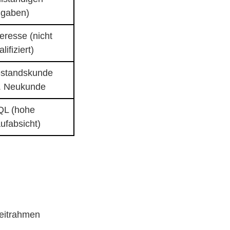
gaben)
teresse (nicht
lifiziert)
standskunde
. Neukunde
L (hohe
ufabsicht)
Zeitrahmen