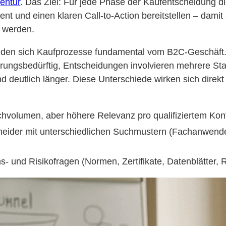
entur
. Das Ziel: Für jede Phase der Kaufentscheidung d
ent und einen klaren Call-to-Action bereitstellen – dam
s werden.
iden sich Kaufprozesse fundamental vom B2C-Geschäft.
rungsbedürftig, Entscheidungen involvieren mehrere Sta
d deutlich länger. Diese Unterschiede wirken sich direk
hvolumen, aber höhere Relevanz pro qualifiziertem Kon
eider mit unterschiedlichen Suchmustern (Fachanwende
s- und Risikofragen (Normen, Zertifikate, Datenblätter, 