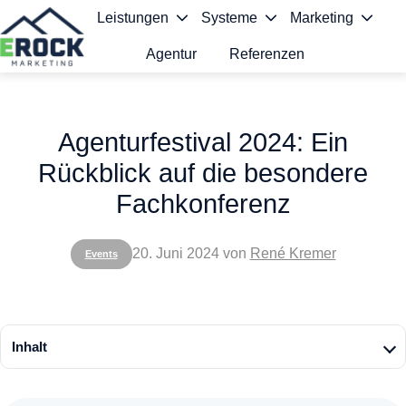
Leistungen
Systeme
Marketing
Agentur
Referenzen
S
t
Agenturfestival 2024: Ein
a
Rückblick auf die besondere
r
Fachkonferenz
t
s
20. Juni 2024
von
René Kremer
Events
e
i
t
Inhalt
e