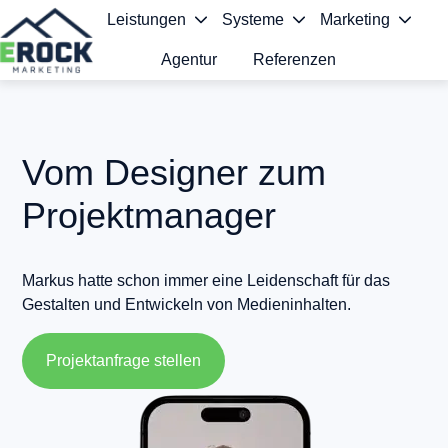
Leistungen
Systeme
Marketing
Agentur
Referenzen
S
t
a
Vom Designer zum
r
Projektmanager
t
s
Markus hatte schon immer eine Leidenschaft für das
e
Gestalten und Entwickeln von Medieninhalten.
i
Projektanfrage stellen
t
e