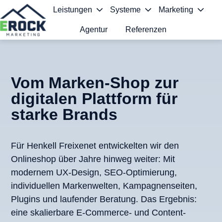
Leistungen
Systeme
Marketing
Agentur
Referenzen
S
t
a
Vom Marken-Shop zur
digitalen Plattform für
r
starke Brands
t
s
Für Henkell Freixenet entwickelten wir den
e
Onlineshop über Jahre hinweg weiter: Mit
i
modernem UX-Design, SEO-Optimierung,
t
individuellen Markenwelten, Kampagnenseiten,
Plugins und laufender Beratung. Das Ergebnis:
e
eine skalierbare E-Commerce- und Content-